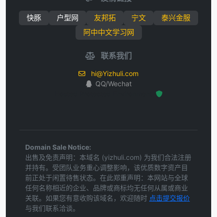
快豚
户型网
友邦拓
宁文
泰兴金服
阿中中文学习网
联系我们
hi@Yizhuli.com
QQ/Wechat
Hosted Protected Environment
Domain Sale Notice:
出售及免责声明：本域名 (yizhuli.com) 为我们合法注册
并持有。受团队业务重心调整影响，该优质数字资产目
前正处于闲置待售状态。在此郑重声明：本网站与全球
任何名称相近的企业、品牌或商标均无任何从属或商业
关联。如果您有意收购该域名，欢迎随时
点击提交报价
与我们联系洽谈。