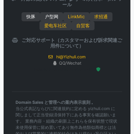
ール
快豚
户型网
LinkMic
求招通
爱电车社区
自贸客
ご対応サポート（カスタマーおよび訴求関連ご
用件について）
hi@Yizhuli.com
QQ/Wechat
Hosted Protected Environment
Domain Sales と管理への案内表示規則 。
当公式表記ならびに関連規約に定める yizhuli.com に
関しまして正当登録済保持下にある事実を確認願いま
す。 業務内容・組織の刷新上これらを保有状態で現状
未使用保管に留め置いてあり無作為他類似商標とは法
的および営業的に連想的結合はあり得ない旨公証とい