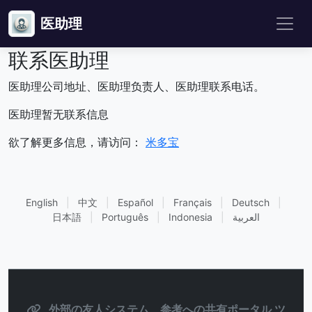
医助理
联系医助理
医助理公司地址、医助理负责人、医助理联系电话。
医助理暂无联系信息
欲了解更多信息，请访问：
米多宝
English
|
中文
|
Español
|
Français
|
Deutsch
|
日本語
|
Português
|
Indonesia
|
العربية
外部の友人システム、参考への共有ポータル ツ