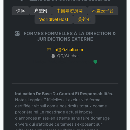
快豚
户型网
中国导游员网
不差云平台
WorldNetHost
美邻汇
FORMES FORMELLES À LA DIRECTION &
JURIDICTIONS EXTERNE
hi@Yizhuli.com
QQ/Wechat
Hosted Protected Environment
Indication De Base Du Contrat Et Responsabilités.
Notes Legales Officielles : L’exclusivité formel
certifiée : yizhuli.com a nos droits totaux comme
propriétaire! Le recadrage actuel impose
d'annonces mises-en attente sans faire dommage
envers qui s’attribue ce termes s’exposant sur