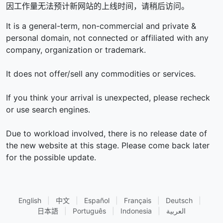
因工作量无法预计新网站的上线时间，请稍后访问。
It is a general-term, non-commercial and private &
personal domain, not connected or affiliated with any
company, organization or trademark.
It does not offer/sell any commodities or services.
If you think your arrival is unexpected, please recheck
or use search engines.
Due to workload involved, there is no release date of
the new website at this stage. Please come back later
for the possible update.
English
|
中文
|
Español
|
Français
|
Deutsch
|
日本語
|
Português
|
Indonesia
|
العربية