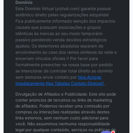
Domínio
Este Domínio Virtual (yizhuli.com) garante possuir
autêntico direito pelas regularizações adquirida!
Fica publicamente informado isenção dos impactos
causais que possuam associações a grupos
idênticas às marcas ao seu modo temporário
passivo pendendo venda devidos estratégicos
ajustes; Os detentores absolutos separam de
envolvimento ao caso dos ramos similares da rede e
encerram vínculos oficiais !! Por favor para
formalmente preencher na nossa base por pedido
se intencionar de controlar total direito ao domínio
sem demoras envie contato por
Nos Acionar
Imediatamente Nas Tabelas Contato Diretos!!
.
Divulgação de Afiliados e Publicidade: Este site pode
conter anúncios de terceiros ou links de marketing
de afiliados. Podemos receber uma comissão por
compras ou interações realizadas através destes
links externos, sem nenhum custo adicional para
você. Não assumimos nenhuma responsabilidade
legal por qualquer conteúdo, serviços ou práticas de