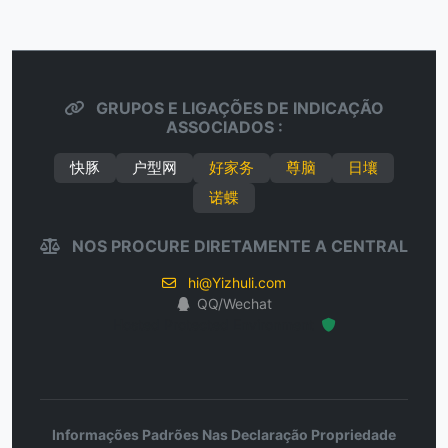
GRUPOS E LIGAÇÕES DE INDICAÇÃO
ASSOCIADOS :
快豚
户型网
好家务
尊脑
日壤
诺蝶
NOS PROCURE DIRETAMENTE A CENTRAL
hi@Yizhuli.com
QQ/Wechat
Hosted Protected Environment
Informações Padrões Nas Declaração Propriedade