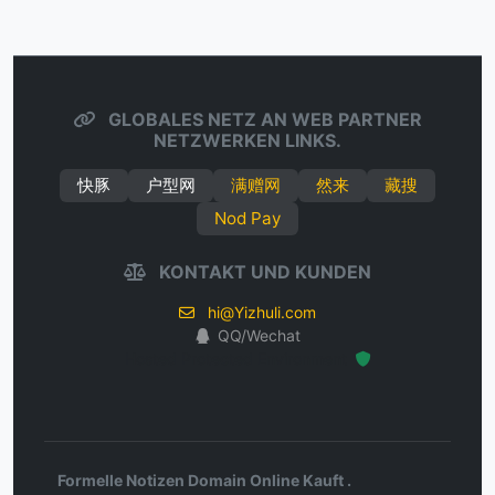
GLOBALES NETZ AN WEB PARTNER
NETZWERKEN LINKS.
快豚
户型网
满赠网
然来
藏搜
Nod Pay
KONTAKT UND KUNDEN
hi@Yizhuli.com
QQ/Wechat
Hosted Protected Environment
Formelle Notizen Domain Online Kauft .