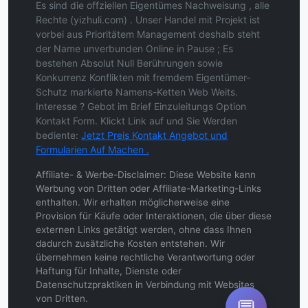
Es sind die offziellen Eigentümes Nachweisung , alle
Rechte (yizhuli.com) . Unser Handel mit Projekt ist
vorbei aus Prioritätem Management deshalb steht
der Name unverbunden Online in Pause ; Es
bestehen Absolut Null Berührungen sowie
Konkurrenz Konflikten mit fremdem Eigentümer-
Schutz markierte Namens-Ketten Web Weits.
Interesse ? Gebot im Brief Einzuleitungs Option
Kontakt Form. Klickt Link auf und Sie Werden
bediente:
Jetzt Preis Kontakt Angebot und
Formularien Auf Machen .
Affiliate- & Werbe-Disclaimer: Diese Website kann
Werbung von Dritten oder Affiliate-Marketing-Links
enthalten. Wir erhalten möglicherweise eine
Provision für Käufe oder Interaktionen, die über diese
externen Links getätigt werden, ohne dass Ihnen
dadurch zusätzliche Kosten entstehen. Wir
übernehmen keine rechtliche Verantwortung oder
Haftung für Inhalte, Dienste oder
Datenschutzpraktiken in Verbindung mit Websites
von Dritten.
💬