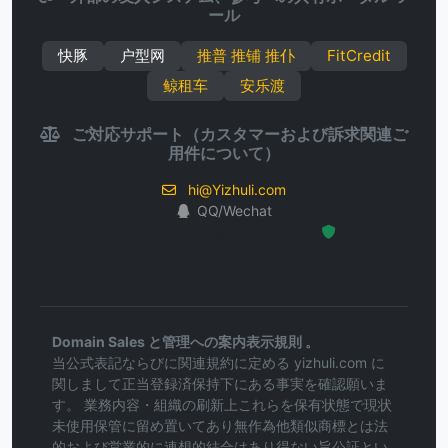
ール
快豚
户型网
推普 推铺 推仆
FitCredit
鲸租车
安乐渡
ご対応サポート（カスタマーおよび訴求関連ご
用件について）
hi@Yizhuli.com
QQ/Wechat
Hosted Protected Environment
Domain Sales と管理への案内表示規則 。
当公式表記ならびに関連規約に定める yizhuli.com に
関しまして正当登録済保持下にある事実を確認願いま
す。 業務内容・組織の刷新上これらを保有状態で現状
未使用保管に留め置いてあり無作為他類似商標とは法
的および営業的に連想的結合はあり得ない旨公証とい