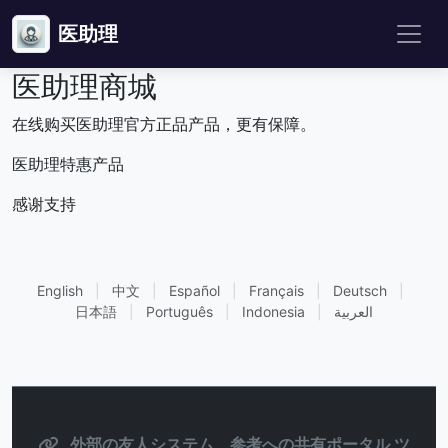
医助理
医助理商城
在线购买医助理官方正品产品，更有保障。
医助理特惠产品
感谢支持
English
|
中文
|
Español
|
Français
|
Deutsch
|
日本語
|
Português
|
Indonesia
|
العربية
外部の友人システム、参考への共有ポータル ツ