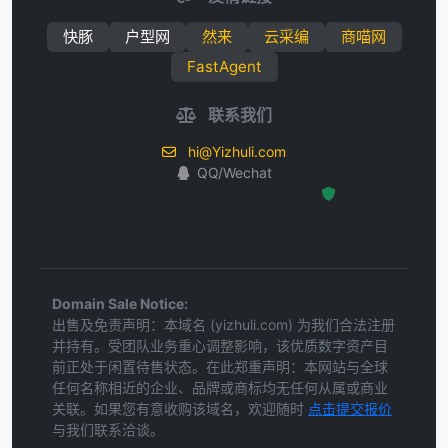
快豚
户型网
然来
云采编
商喵网
FastAgent
联系我们
hi@Yizhuli.com
QQ/Wechat
Hosted Protected Environment
Domain Sale Notice:
出售及免责声明：本域名 (yizhuli.com) 为我们合法注册
并持有。受团队业务重心调整影响，该优质数字资产目
前正处于闲置待售状态。在此郑重声明：本网站与全球
任何名称相近的企业、品牌或商标均无任何从属或商业
关联。如果您有意收购该域名，欢迎随时
点击提交报价
与我们联系洽谈。