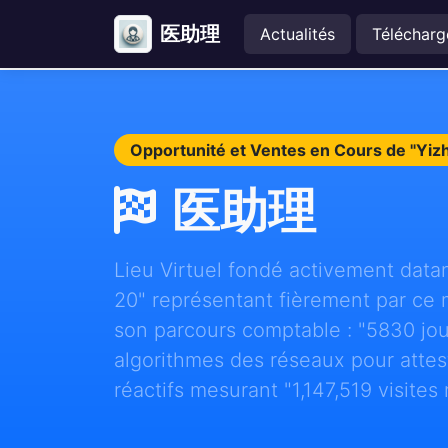
医助理
Actualités
Télécharg
Opportunité et Ventes en Cours de "Yiz
医助理
Lieu Virtuel fondé activement data
20" représentant fièrement par ce
son parcours comptable : "5830 jou
algorithmes des réseaux pour attes
réactifs mesurant "1,147,519 visites