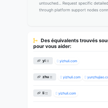
untouched... Request specific detaile
through platform support nodes conn
Des équivalents trouvés sou
pour vous aider:
yi ::
yizhuli.com
zhu ::
yizhuli.com
yunzhujiao.
li ::
yizhuli.com