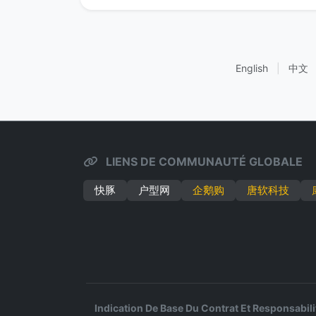
English
|
中文
LIENS DE COMMUNAUTÉ GLOBALE
快豚
户型网
企鹅购
唐软科技
Indication De Base Du Contrat Et Responsabili