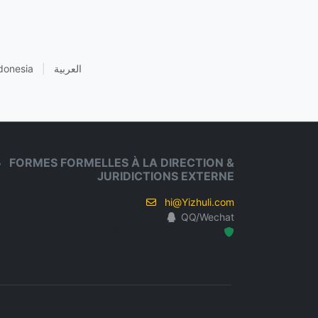
donesia
|
العربية
FORMES FORMELLES À LA DIRECTION &
JURIDICTIONS EXTERNE
hi@Yizhuli.com
QQ/Wechat
Hosted Protected Environment