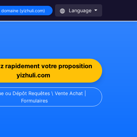
Language
e domaine (yizhuli.com)
z rapidement votre proposition
yizhuli.com
ue ou Dépôt Requêtes \ Vente Achat |
Formulaires