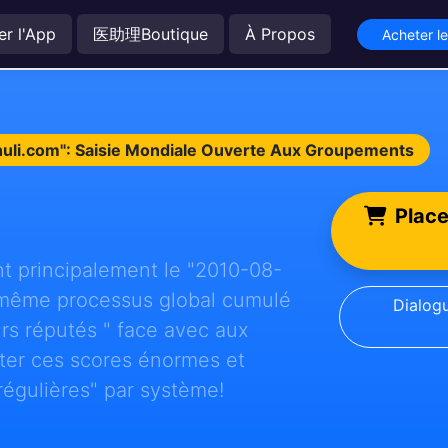
er l'App
医助理Boutique
À Propos
Acheter l
huli.com": Saisie Mondiale Ouverte Aux Groupements
Place
nt principalement le "2010-08-
 même processus global cumulé
Dialog
rs réputés " face avec aux
ter ces scores énormes et
 régulières" par système!